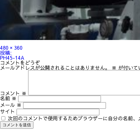
フ
480 × 360
ル
投
投稿:
サ
稿
PH45-14A
イ
ナ
コメントをどうぞ
ズ
ビ
メールアドレスが公開されることはありません。
※
が付いて
ゲ
ー
シ
ョ
ン
コメント
※
名前
※
メール
※
サイト
次回のコメントで使用するためブラウザーに自分の名前、