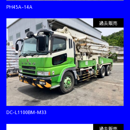
PH45A-14A
過去販売
DC-L1100BM-M33
過去販売