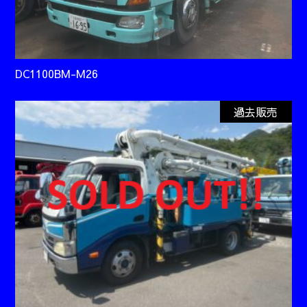
DC1100BM-M26
過去販売