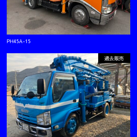
PH45A-15
過去販売