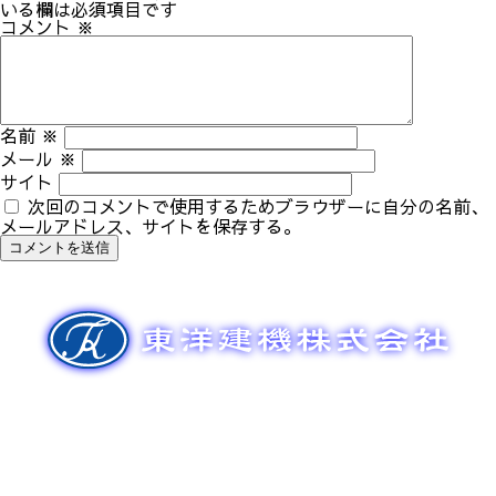
ゲ
いる欄は必須項目です
ー
コメント
※
シ
ョ
ン
名前
※
メール
※
サイト
次回のコメントで使用するためブラウザーに自分の名前、
メールアドレス、サイトを保存する。
新車販売
整備メンテナンス
中古車販売
部品販売