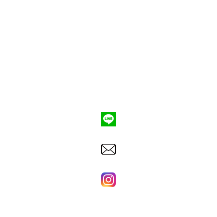
ポンプ車買取
会社概要
Q&A
お問合わせ
079-553-8207
東洋建機株式会社