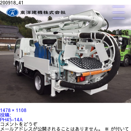
200918_41
フ
1478 × 1108
ル
投
投稿:
サ
稿
PH45-14A
イ
ナ
コメントをどうぞ
ズ
ビ
メールアドレスが公開されることはありません。
※
が付いて