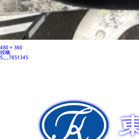
フ
480 × 360
ル
投
投稿:
サ
稿
S__7651345
イ
ナ
ズ
ビ
ゲ
ー
シ
ョ
ン