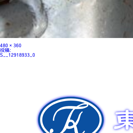
フ
480 × 360
ル
投
投稿:
サ
稿
S__12918933_0
イ
ナ
ズ
ビ
ゲ
ー
シ
ョ
ン