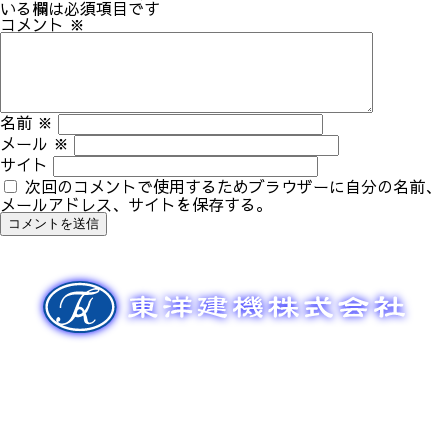
ゲ
いる欄は必須項目です
ー
コメント
※
シ
ョ
ン
名前
※
メール
※
サイト
次回のコメントで使用するためブラウザーに自分の名前、
メールアドレス、サイトを保存する。
新車販売
整備メンテナンス
中古車販売
部品販売