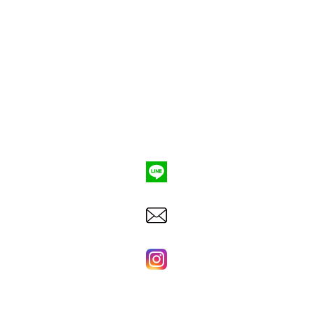
ポンプ車買取
会社概要
Q&A
お問合わせ
079-553-8207
東洋建機株式会社