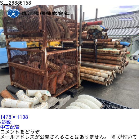
S__26886158
フ
1478 × 1108
ル
投
投稿:
サ
稿
中古配管
イ
ナ
コメントをどうぞ
ズ
ビ
メールアドレスが公開されることはありません。
※
が付いて