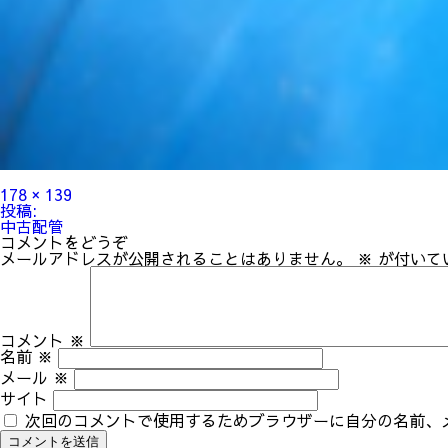
フ
178 × 139
ル
投
投稿:
サ
稿
中古配管
イ
ナ
コメントをどうぞ
ズ
ビ
メールアドレスが公開されることはありません。
※
が付いて
ゲ
ー
シ
ョ
ン
コメント
※
名前
※
メール
※
サイト
次回のコメントで使用するためブラウザーに自分の名前、