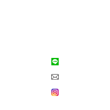
ポンプ車買取
会社概要
Q&A
お問合わせ
079-553-8207
東洋建機株式会社