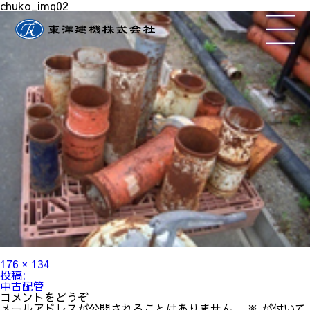
chuko_img02
フ
176 × 134
ル
投
投稿:
サ
稿
中古配管
イ
ナ
コメントをどうぞ
ズ
ビ
メールアドレスが公開されることはありません。
※
が付いて