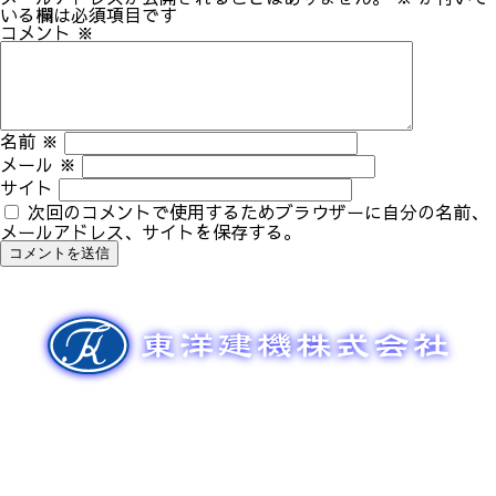
ゲ
いる欄は必須項目です
ー
コメント
※
シ
ョ
ン
名前
※
メール
※
サイト
次回のコメントで使用するためブラウザーに自分の名前、
メールアドレス、サイトを保存する。
新車販売
整備メンテナンス
中古車販売
部品販売