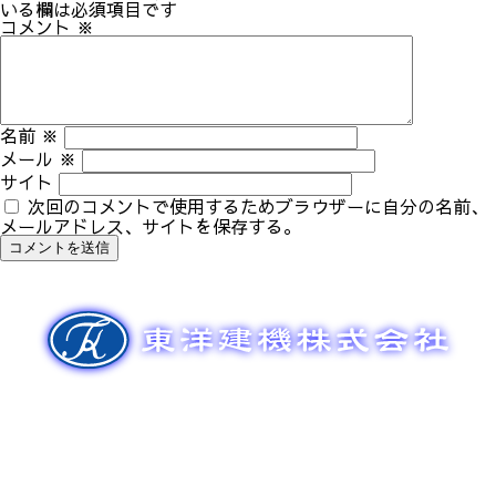
ゲ
いる欄は必須項目です
ー
コメント
※
シ
ョ
ン
名前
※
メール
※
サイト
次回のコメントで使用するためブラウザーに自分の名前、
メールアドレス、サイトを保存する。
新車販売
整備メンテナンス
中古車販売
部品販売