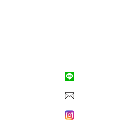
ポンプ車買取
会社概要
Q&A
お問合わせ
079-553-8207
東洋建機株式会社