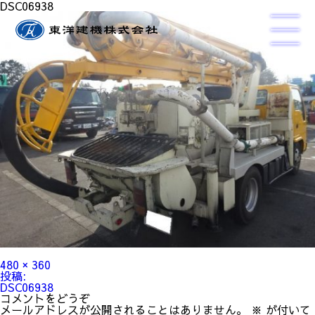
DSC06938
フ
480 × 360
ル
投
投稿:
サ
稿
DSC06938
イ
ナ
コメントをどうぞ
ズ
ビ
メールアドレスが公開されることはありません。
※
が付いて