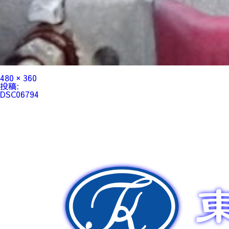
フ
480 × 360
ル
投
投稿:
サ
稿
DSC06794
イ
ナ
ズ
ビ
ゲ
ー
シ
ョ
ン