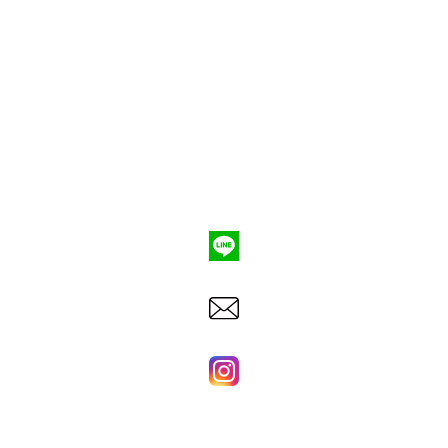
ポンプ車買取
会社概要
Q&A
お問合わせ
079-553-8207
東洋建機株式会社