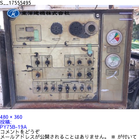
S__17555495
フ
480 × 360
ル
投
投稿:
サ
稿
PY75B-19A
イ
ナ
コメントをどうぞ
ズ
ビ
メールアドレスが公開されることはありません。
※
が付いて