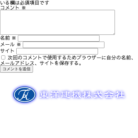
ゲ
いる欄は必須項目です
ー
コメント
※
シ
ョ
ン
名前
※
メール
※
サイト
次回のコメントで使用するためブラウザーに自分の名前、
メールアドレス、サイトを保存する。
新車販売
整備メンテナンス
中古車販売
部品販売