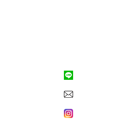
ポンプ車買取
会社概要
Q&A
お問合わせ
079-553-8207
東洋建機株式会社