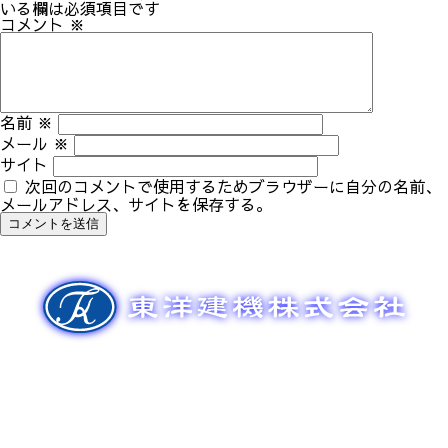
ゲ
いる欄は必須項目です
ー
コメント
※
シ
ョ
ン
名前
※
メール
※
サイト
次回のコメントで使用するためブラウザーに自分の名前、
メールアドレス、サイトを保存する。
新車販売
整備メンテナンス
中古車販売
部品販売