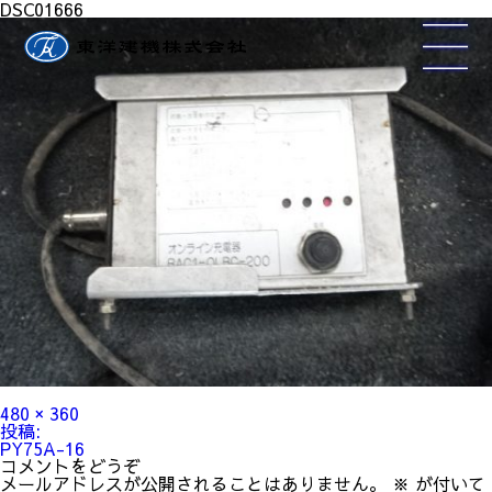
DSC01666
フ
480 × 360
ル
投
投稿:
サ
稿
PY75A-16
イ
ナ
コメントをどうぞ
ズ
ビ
メールアドレスが公開されることはありません。
※
が付いて