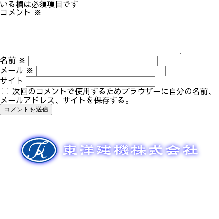
ゲ
いる欄は必須項目です
ー
コメント
※
シ
ョ
ン
名前
※
メール
※
サイト
次回のコメントで使用するためブラウザーに自分の名前、
メールアドレス、サイトを保存する。
新車販売
整備メンテナンス
中古車販売
部品販売