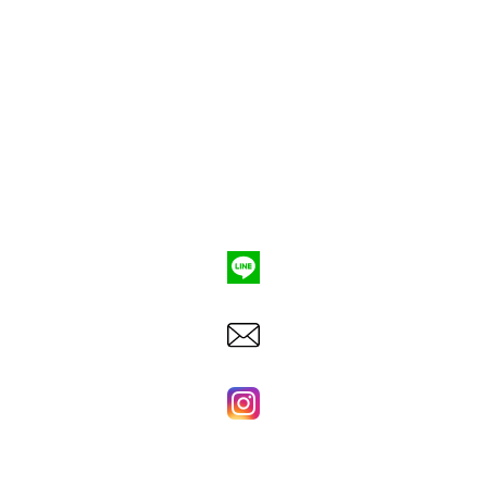
ポンプ車買取
会社概要
Q&A
お問合わせ
079-553-8207
東洋建機株式会社