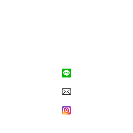
ポンプ車買取
会社概要
Q&A
お問合わせ
079-553-8207
東洋建機株式会社