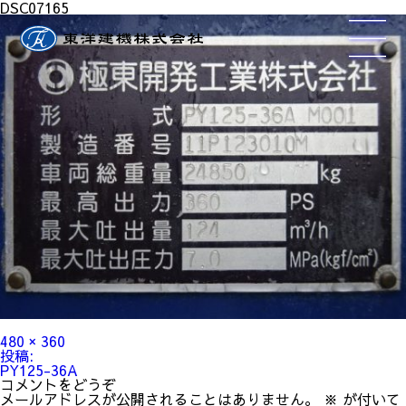
DSC07165
フ
480 × 360
ル
投
投稿:
サ
稿
PY125-36A
イ
ナ
コメントをどうぞ
ズ
ビ
メールアドレスが公開されることはありません。
※
が付いて