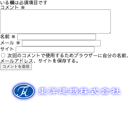
ゲ
いる欄は必須項目です
ー
コメント
※
シ
ョ
ン
名前
※
メール
※
サイト
次回のコメントで使用するためブラウザーに自分の名前、
メールアドレス、サイトを保存する。
新車販売
整備メンテナンス
中古車販売
部品販売