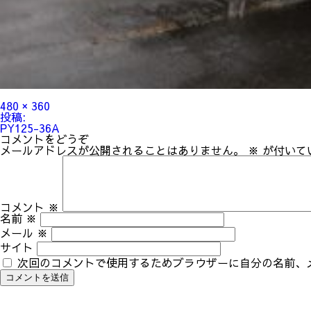
フ
480 × 360
ル
投
投稿:
サ
稿
PY125-36A
イ
ナ
コメントをどうぞ
ズ
ビ
メールアドレスが公開されることはありません。
※
が付いて
ゲ
ー
シ
ョ
ン
コメント
※
名前
※
メール
※
サイト
次回のコメントで使用するためブラウザーに自分の名前、