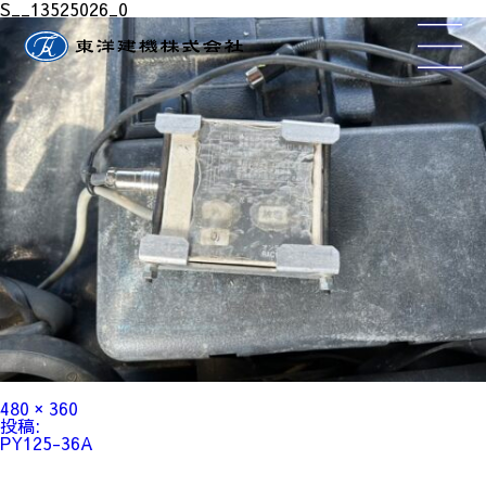
S__13525026_0
フ
480 × 360
ル
投
投稿:
サ
稿
PY125-36A
イ
ナ
ズ
ビ