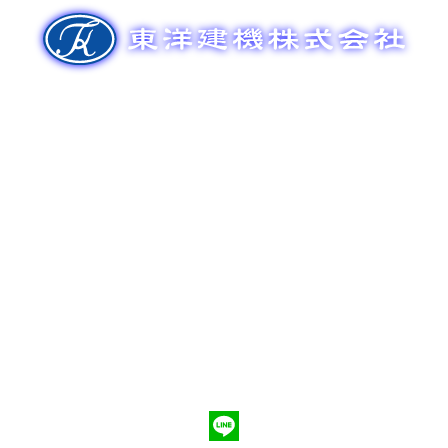
ゲ
ー
シ
ョ
ン
新車販売
整備メンテナンス
中古車販売
部品販売
ポンプ車買取
会社概要
Q&A
お問合わせ
079-553-8207