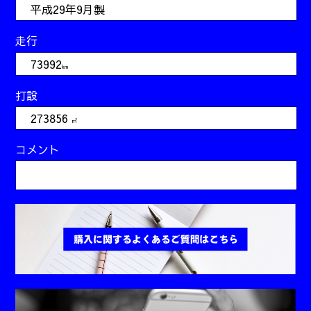
平成29年9月製
走行
73992
km
打設
273856
㎥
コメント