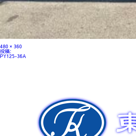
フ
480 × 360
ル
投
投稿:
サ
稿
PY125-36A
イ
ナ
ズ
ビ
ゲ
ー
シ
ョ
ン