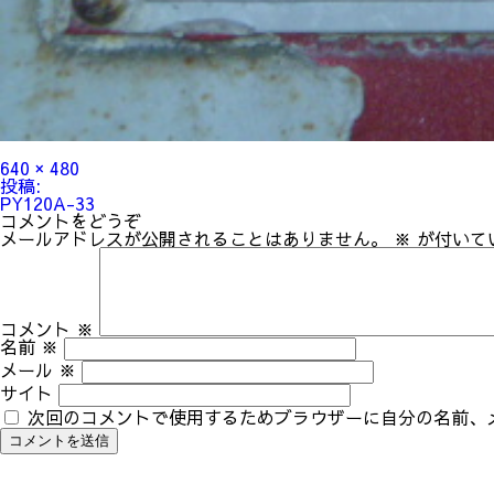
フ
640 × 480
ル
投
投稿:
サ
稿
PY120A-33
イ
ナ
コメントをどうぞ
ズ
ビ
メールアドレスが公開されることはありません。
※
が付いて
ゲ
ー
シ
ョ
ン
コメント
※
名前
※
メール
※
サイト
次回のコメントで使用するためブラウザーに自分の名前、