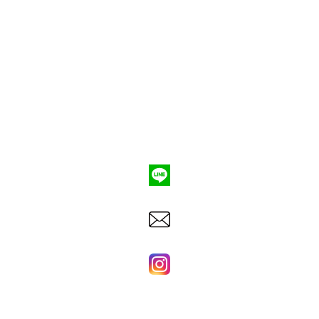
ポンプ車買取
会社概要
Q&A
お問合わせ
079-553-8207
東洋建機株式会社