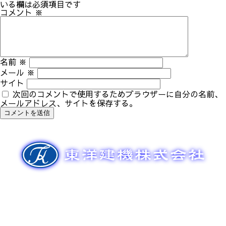
ゲ
いる欄は必須項目です
ー
コメント
※
シ
ョ
ン
名前
※
メール
※
サイト
次回のコメントで使用するためブラウザーに自分の名前、
メールアドレス、サイトを保存する。
新車販売
整備メンテナンス
中古車販売
部品販売