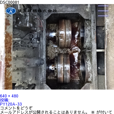
DSC00081
フ
640 × 480
ル
投
投稿:
サ
稿
PY120A-33
イ
ナ
コメントをどうぞ
ズ
ビ
メールアドレスが公開されることはありません。
※
が付いて