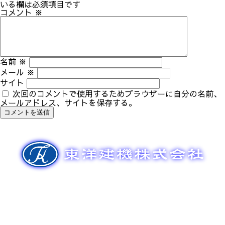
ゲ
いる欄は必須項目です
ー
コメント
※
シ
ョ
ン
名前
※
メール
※
サイト
次回のコメントで使用するためブラウザーに自分の名前、
メールアドレス、サイトを保存する。
新車販売
整備メンテナンス
中古車販売
部品販売