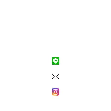
ポンプ車買取
会社概要
Q&A
お問合わせ
079-553-8207
東洋建機株式会社