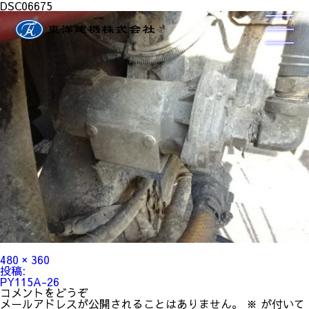
DSC06675
フ
480 × 360
ル
投
投稿:
サ
稿
PY115A-26
イ
ナ
コメントをどうぞ
ズ
ビ
メールアドレスが公開されることはありません。
※
が付いて