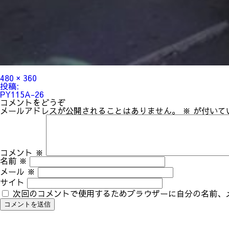
フ
480 × 360
ル
投
投稿:
サ
稿
PY115A-26
イ
ナ
コメントをどうぞ
ズ
ビ
メールアドレスが公開されることはありません。
※
が付いて
ゲ
ー
シ
ョ
ン
コメント
※
名前
※
メール
※
サイト
次回のコメントで使用するためブラウザーに自分の名前、