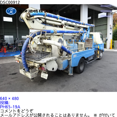
DSC00912
フ
640 × 480
ル
投
投稿:
サ
稿
PH65-19A
イ
ナ
コメントをどうぞ
ズ
ビ
メールアドレスが公開されることはありません。
※
が付いて