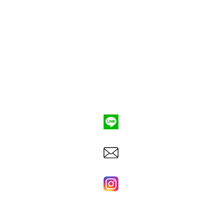
ポンプ車買取
会社概要
Q&A
お問合わせ
079-553-8207
東洋建機株式会社