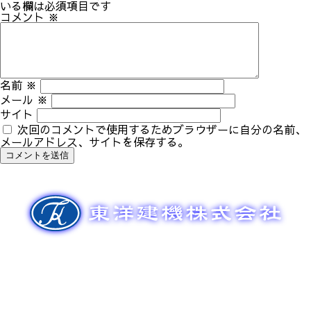
ゲ
いる欄は必須項目です
ー
コメント
※
シ
ョ
ン
名前
※
メール
※
サイト
次回のコメントで使用するためブラウザーに自分の名前、
メールアドレス、サイトを保存する。
新車販売
整備メンテナンス
中古車販売
部品販売