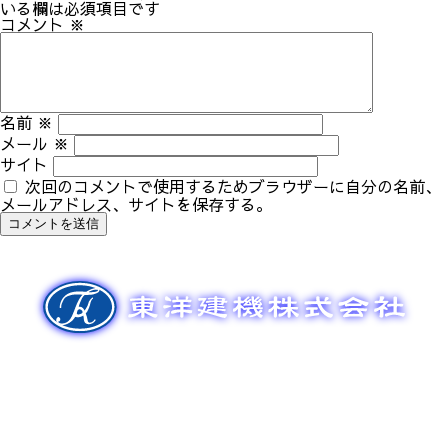
ゲ
いる欄は必須項目です
ー
コメント
※
シ
ョ
ン
名前
※
メール
※
サイト
次回のコメントで使用するためブラウザーに自分の名前、
メールアドレス、サイトを保存する。
新車販売
整備メンテナンス
中古車販売
部品販売