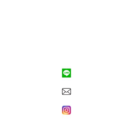
ポンプ車買取
会社概要
Q&A
お問合わせ
079-553-8207
東洋建機株式会社