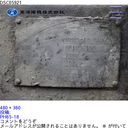
DSC05921
フ
480 × 360
ル
投
投稿:
サ
稿
PH65-18
イ
ナ
コメントをどうぞ
ズ
ビ
メールアドレスが公開されることはありません。
※
が付いて