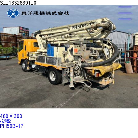
S__13328391_0
フ
480 × 360
ル
投
投稿:
サ
稿
PH50B-17
イ
ナ
ズ
ビ