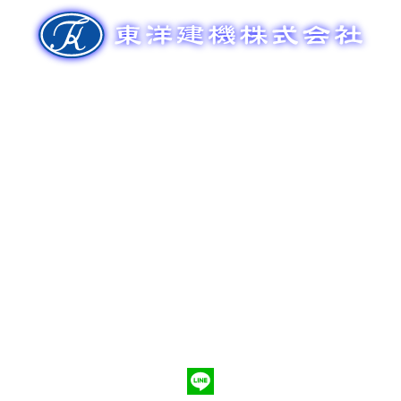
ゲ
ー
シ
ョ
ン
新車販売
整備メンテナンス
中古車販売
部品販売
ポンプ車買取
会社概要
Q&A
お問合わせ
079-553-8207