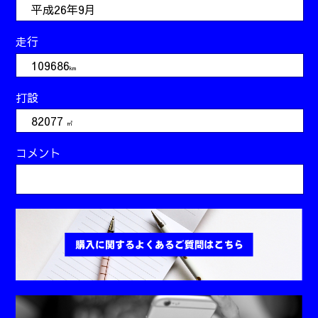
平成26年9月
走行
109686
km
打設
82077
㎥
コメント