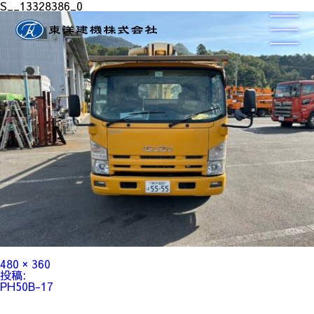
S__13328386_0
フ
480 × 360
ル
投
投稿:
サ
稿
PH50B-17
イ
ナ
ズ
ビ