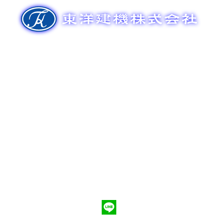
ゲ
ー
シ
ョ
ン
新車販売
整備メンテナンス
中古車販売
部品販売
ポンプ車買取
会社概要
Q&A
お問合わせ
079-553-8207