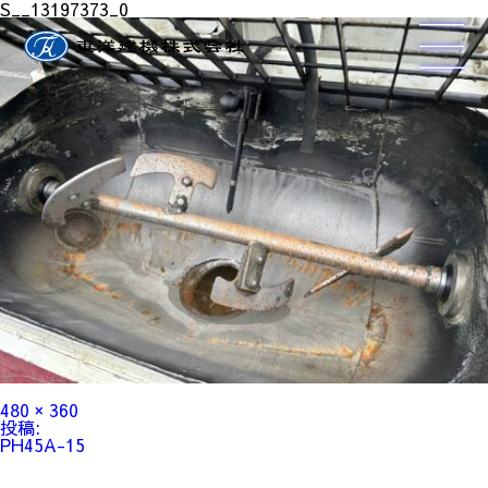
S__13197373_0
フ
480 × 360
ル
投
投稿:
サ
稿
PH45A-15
イ
ナ
ズ
ビ