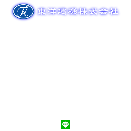
ゲ
ー
シ
ョ
ン
新車販売
整備メンテナンス
中古車販売
部品販売
ポンプ車買取
会社概要
Q&A
お問合わせ
079-553-8207