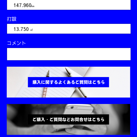
147.960
km
打設
13.750
㎥
コメント