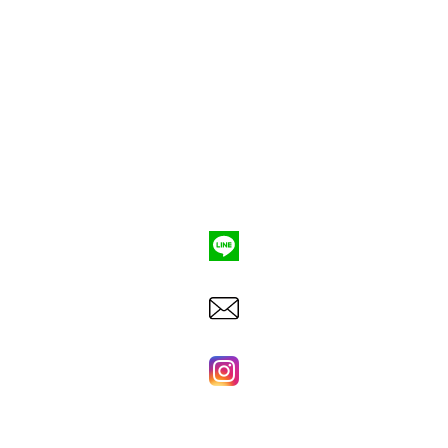
ポンプ車買取
会社概要
Q&A
お問合わせ
079-553-8207
東洋建機株式会社