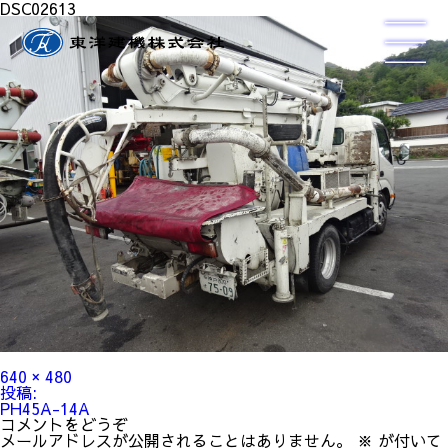
DSC02613
フ
640 × 480
ル
投
投稿:
サ
稿
PH45A-14A
イ
ナ
コメントをどうぞ
ズ
ビ
メールアドレスが公開されることはありません。
※
が付いて