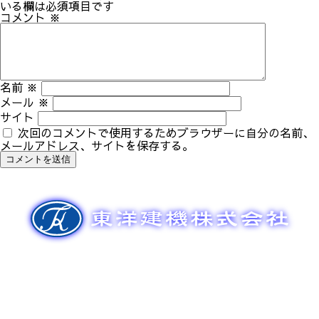
ゲ
いる欄は必須項目です
ー
コメント
※
シ
ョ
ン
名前
※
メール
※
サイト
次回のコメントで使用するためブラウザーに自分の名前、
メールアドレス、サイトを保存する。
新車販売
整備メンテナンス
中古車販売
部品販売