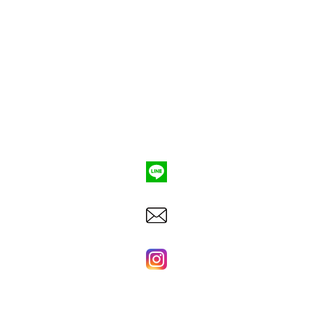
ポンプ車買取
会社概要
Q&A
お問合わせ
079-553-8207
東洋建機株式会社