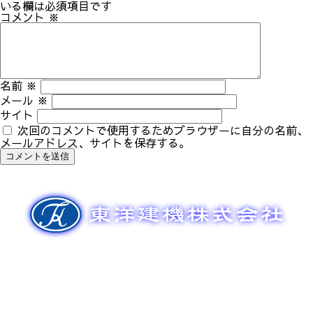
ゲ
いる欄は必須項目です
ー
コメント
※
シ
ョ
ン
名前
※
メール
※
サイト
次回のコメントで使用するためブラウザーに自分の名前、
メールアドレス、サイトを保存する。
新車販売
整備メンテナンス
中古車販売
部品販売