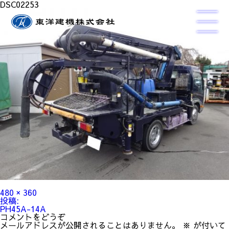
DSC02253
フ
480 × 360
ル
投
投稿:
サ
稿
PH45A-14A
イ
ナ
コメントをどうぞ
ズ
ビ
メールアドレスが公開されることはありません。
※
が付いて