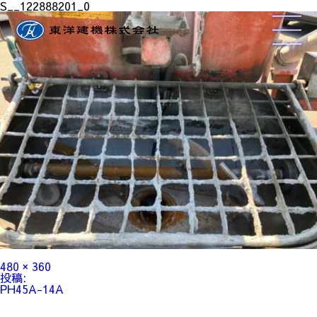
S__122888201_0
フ
480 × 360
ル
投
投稿:
サ
稿
PH45A-14A
イ
ナ
ズ
ビ