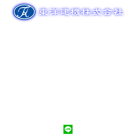
ゲ
ー
シ
ョ
ン
新車販売
整備メンテナンス
中古車販売
部品販売
ポンプ車買取
会社概要
Q&A
お問合わせ
079-553-8207