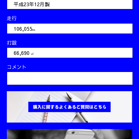
平成23年12月製
走行
106,055
km
打設
66,690
㎥
コメント