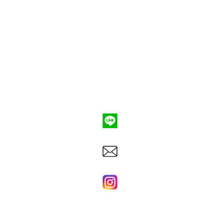
ポンプ車買取
会社概要
Q&A
お問合わせ
079-553-8207
東洋建機株式会社