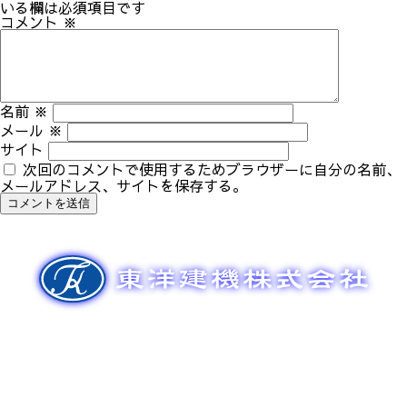
ゲ
いる欄は必須項目です
ー
コメント
※
シ
ョ
ン
名前
※
メール
※
サイト
次回のコメントで使用するためブラウザーに自分の名前、
メールアドレス、サイトを保存する。
新車販売
整備メンテナンス
中古車販売
部品販売