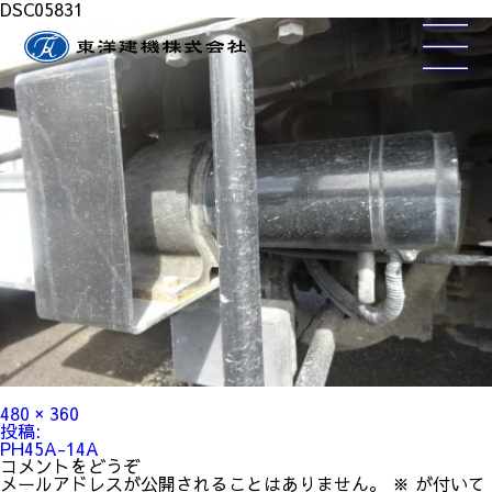
DSC05831
フ
480 × 360
ル
投
投稿:
サ
稿
PH45A-14A
イ
ナ
コメントをどうぞ
ズ
ビ
メールアドレスが公開されることはありません。
※
が付いて