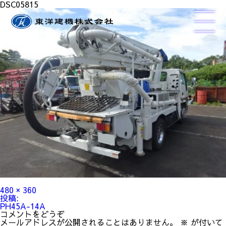
DSC05815
フ
480 × 360
ル
投
投稿:
サ
稿
PH45A-14A
イ
ナ
コメントをどうぞ
ズ
ビ
メールアドレスが公開されることはありません。
※
が付いて