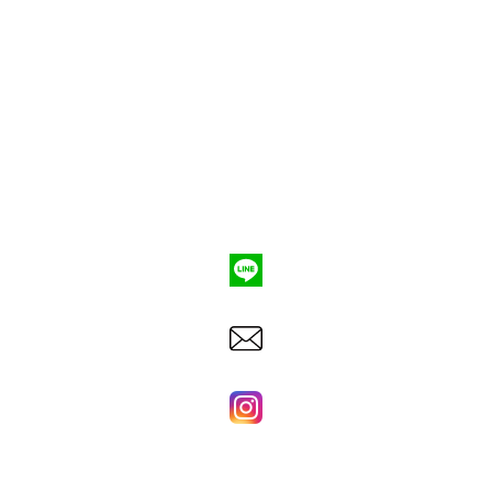
ポンプ車買取
会社概要
Q&A
お問合わせ
079-553-8207
東洋建機株式会社