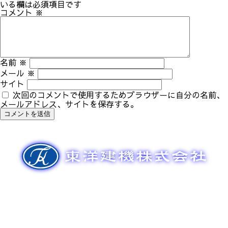
ゲ
いる欄は必須項目です
ー
コメント
※
シ
ョ
ン
名前
※
メール
※
サイト
次回のコメントで使用するためブラウザーに自分の名前、
メールアドレス、サイトを保存する。
新車販売
整備メンテナンス
中古車販売
部品販売