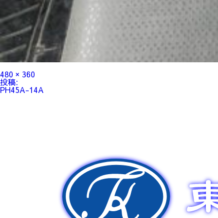
フ
480 × 360
ル
投
投稿:
サ
稿
PH45A-14A
イ
ナ
ズ
ビ
ゲ
ー
シ
ョ
ン