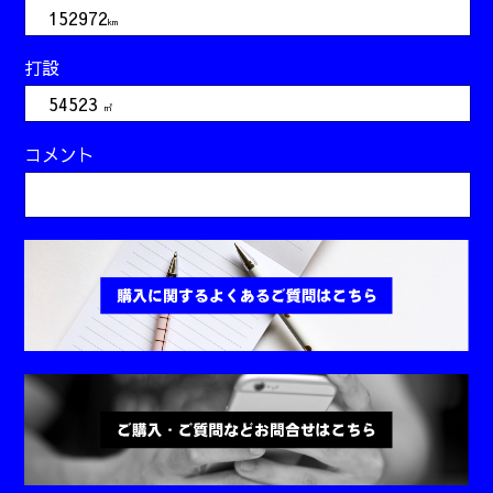
152972
km
打設
54523
㎥
コメント