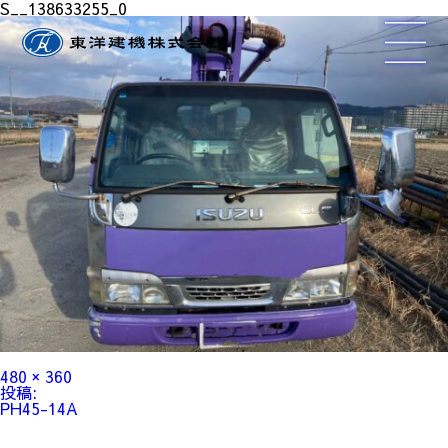
S__138633255_0
フ
480 × 360
ル
投
投稿:
サ
稿
PH45-14A
イ
ナ
ズ
ビ