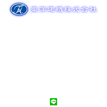
ゲ
ー
シ
ョ
ン
新車販売
整備メンテナンス
中古車販売
部品販売
ポンプ車買取
会社概要
Q&A
お問合わせ
079-553-8207