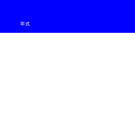
年式
平成16年製6月製
走行
364418
km
打設