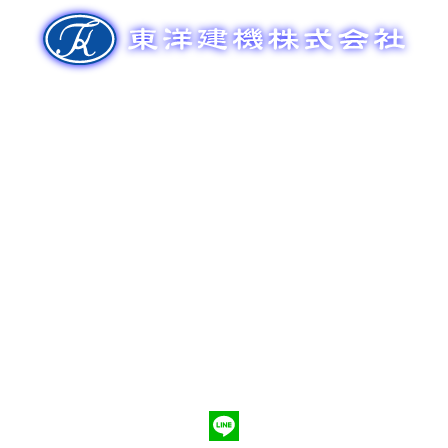
ゲ
ー
シ
ョ
ン
新車販売
整備メンテナンス
中古車販売
部品販売
ポンプ車買取
会社概要
Q&A
お問合わせ
079-553-8207