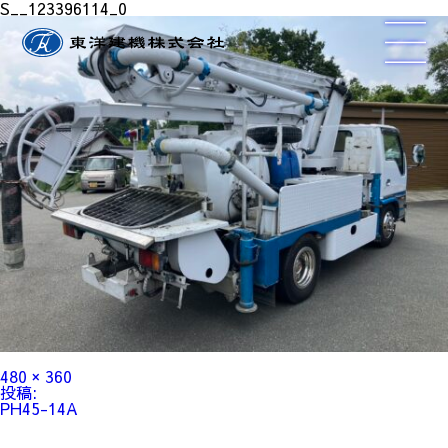
S__123396114_0
フ
480 × 360
ル
投
投稿:
サ
稿
PH45-14A
イ
ナ
ズ
ビ