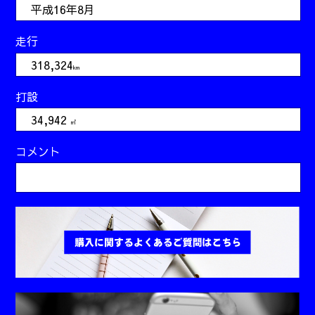
平成16年8月
走行
318,324
km
打設
34,942
㎥
コメント