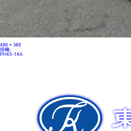
フ
480 × 360
ル
投
投稿:
サ
稿
PH45-14A
イ
ナ
ズ
ビ
ゲ
ー
シ
ョ
ン