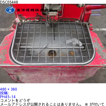
DSC05448
フ
480 × 360
ル
投
投稿:
サ
稿
PH45-14
イ
ナ
コメントをどうぞ
ズ
ビ
メールアドレスが公開されることはありません。
※
が付いて