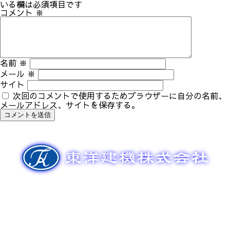
ゲ
いる欄は必須項目です
ー
コメント
※
シ
ョ
ン
名前
※
メール
※
サイト
次回のコメントで使用するためブラウザーに自分の名前、
メールアドレス、サイトを保存する。
新車販売
整備メンテナンス
中古車販売
部品販売