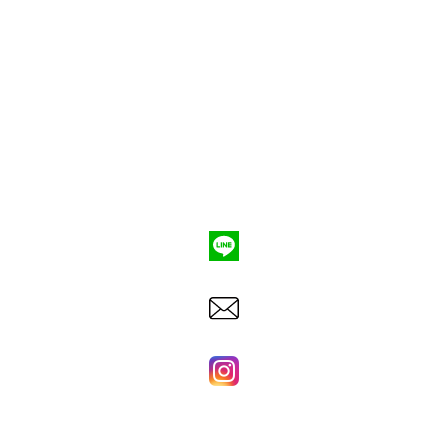
ポンプ車買取
会社概要
Q&A
お問合わせ
079-553-8207
東洋建機株式会社