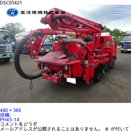
DSC05421
フ
480 × 360
ル
投
投稿:
サ
稿
PH45-14
イ
ナ
コメントをどうぞ
ズ
ビ
メールアドレスが公開されることはありません。
※
が付いて