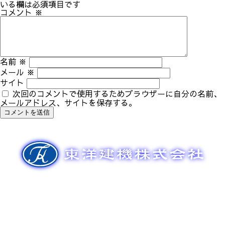
ゲ
いる欄は必須項目です
ー
コメント
※
シ
ョ
ン
名前
※
メール
※
サイト
次回のコメントで使用するためブラウザーに自分の名前、
メールアドレス、サイトを保存する。
新車販売
整備メンテナンス
中古車販売
部品販売