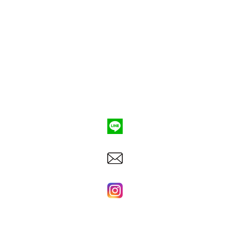
ポンプ車買取
会社概要
Q&A
お問合わせ
079-553-8207
東洋建機株式会社