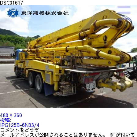
DSC01617
フ
480 × 360
ル
投
投稿:
サ
稿
IPG125B-6N33/4
イ
ナ
コメントをどうぞ
ズ
ビ
メールアドレスが公開されることはありません。
※
が付いて