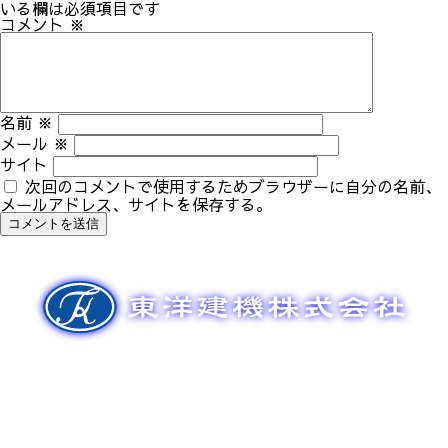
ゲ
いる欄は必須項目です
ー
コメント
※
シ
ョ
ン
名前
※
メール
※
サイト
次回のコメントで使用するためブラウザーに自分の名前、
メールアドレス、サイトを保存する。
新車販売
整備メンテナンス
中古車販売
部品販売