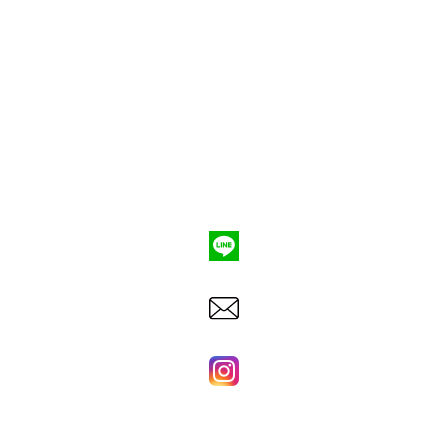
ポンプ車買取
会社概要
Q&A
お問合わせ
079-553-8207
東洋建機株式会社