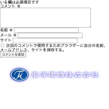
ゲ
いる欄は必須項目です
ー
コメント
※
シ
ョ
ン
名前
※
メール
※
サイト
次回のコメントで使用するためブラウザーに自分の名前、
メールアドレス、サイトを保存する。
新車販売
整備メンテナンス
中古車販売
部品販売