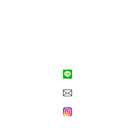
ポンプ車買取
会社概要
Q&A
お問合わせ
079-553-8207
東洋建機株式会社