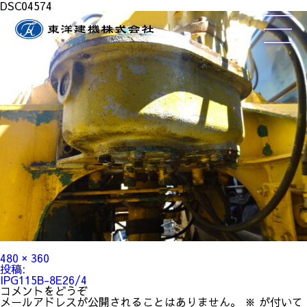
DSC04574
フ
480 × 360
ル
投
投稿:
サ
稿
IPG115B-8E26/4
イ
ナ
コメントをどうぞ
ズ
ビ
メールアドレスが公開されることはありません。
※
が付いて