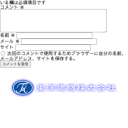
ゲ
いる欄は必須項目です
ー
コメント
※
シ
ョ
ン
名前
※
メール
※
サイト
次回のコメントで使用するためブラウザーに自分の名前、
メールアドレス、サイトを保存する。
新車販売
整備メンテナンス
中古車販売
部品販売