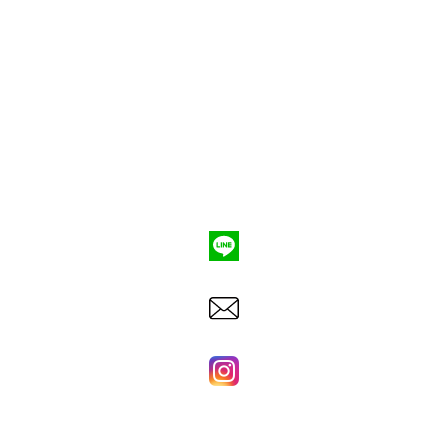
ポンプ車買取
会社概要
Q&A
お問合わせ
079-553-8207
東洋建機株式会社