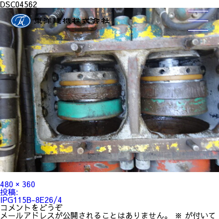
DSC04562
フ
480 × 360
ル
投
投稿:
サ
稿
IPG115B-8E26/4
イ
ナ
コメントをどうぞ
ズ
ビ
メールアドレスが公開されることはありません。
※
が付いて