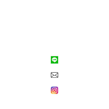
ポンプ車買取
会社概要
Q&A
お問合わせ
079-553-8207
東洋建機株式会社