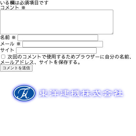
ゲ
いる欄は必須項目です
ー
コメント
※
シ
ョ
ン
名前
※
メール
※
サイト
次回のコメントで使用するためブラウザーに自分の名前、
メールアドレス、サイトを保存する。
新車販売
整備メンテナンス
中古車販売
部品販売