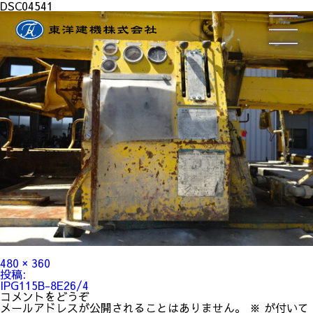
DSC04541
フ
480 × 360
ル
投
投稿:
サ
稿
IPG115B-8E26/4
イ
ナ
コメントをどうぞ
ズ
ビ
メールアドレスが公開されることはありません。
※
が付いて