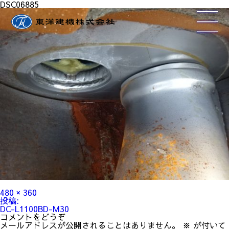
DSC06885
フ
480 × 360
ル
投
投稿:
サ
稿
DC-L1100BD-M30
イ
ナ
コメントをどうぞ
ズ
ビ
メールアドレスが公開されることはありません。
※
が付いて