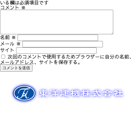
ゲ
いる欄は必須項目です
ー
コメント
※
シ
ョ
ン
名前
※
メール
※
サイト
次回のコメントで使用するためブラウザーに自分の名前、
メールアドレス、サイトを保存する。
新車販売
整備メンテナンス
中古車販売
部品販売