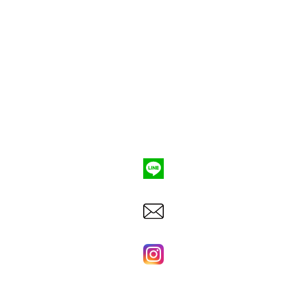
ポンプ車買取
会社概要
Q&A
お問合わせ
079-553-8207
東洋建機株式会社