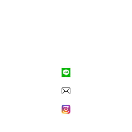
ポンプ車買取
会社概要
Q&A
お問合わせ
079-553-8207
東洋建機株式会社