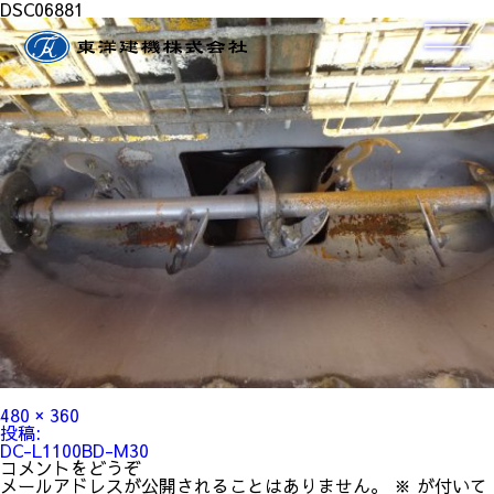
DSC06881
フ
480 × 360
ル
投
投稿:
サ
稿
DC-L1100BD-M30
イ
ナ
コメントをどうぞ
ズ
ビ
メールアドレスが公開されることはありません。
※
が付いて