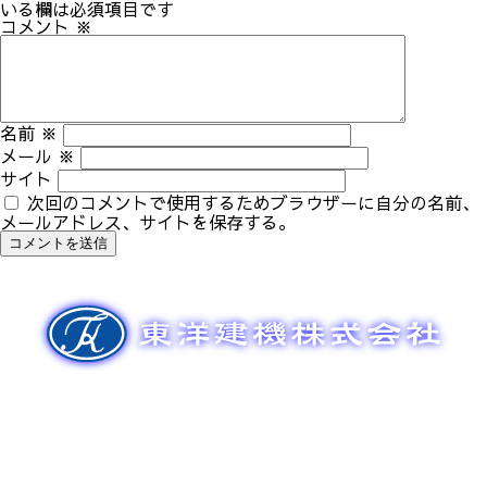
ゲ
いる欄は必須項目です
ー
コメント
※
シ
ョ
ン
名前
※
メール
※
サイト
次回のコメントで使用するためブラウザーに自分の名前、
メールアドレス、サイトを保存する。
新車販売
整備メンテナンス
中古車販売
部品販売